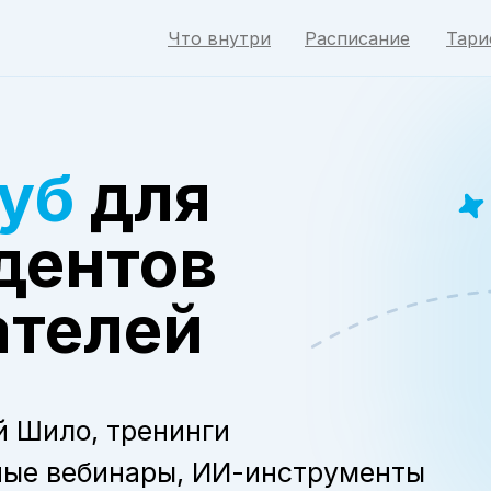
Что внутри
Расписание
Тар
уб
для
дентов
ателей
 Шило, тренинги
ные вебинары, ИИ-инструменты