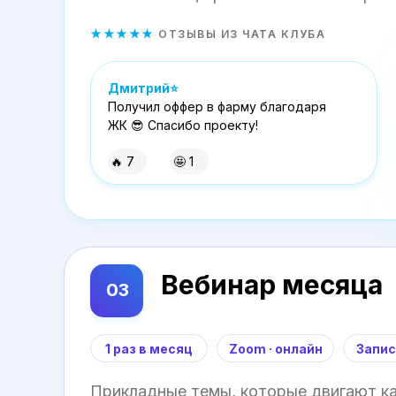
★★★★★
ОТЗЫВЫ ИЗ ЧАТА КЛУБА
Дмитрий⭐
Получил оффер в фарму благодаря
ЖК 😎 Спасибо проекту!
🔥 7
🤩 1
Вебинар месяца
03
1 раз в месяц
Zoom · онлайн
Запис
Прикладные темы, которые двигают ка